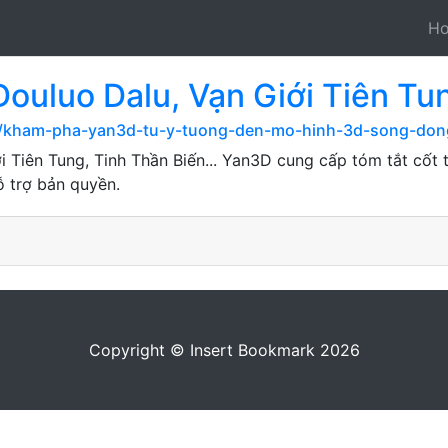
H
ouluo Dalu, Vạn Giới Tiên Tun
m/kham-pha-yan3d-tu-y-tuong-den-mo-hinh-3d-song-don
i Tiên Tung, Tinh Thần Biến... Yan3D cung cấp tóm tắt cốt
ỗ trợ bản quyền.
Copyright © Insert Bookmark 2026