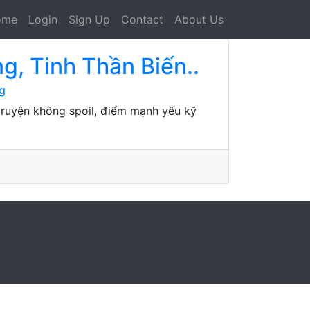
ome
Login
Sign Up
Contact
About Us
g, Tinh Thần Biến..
g
 truyện không spoil, điểm mạnh yếu kỹ