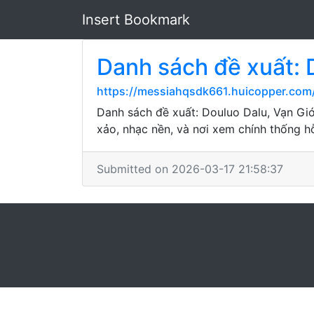
Insert Bookmark
Danh sách đề xuất: D
https://messiahqsdk661.huicopper.co
Danh sách đề xuất: Douluo Dalu, Vạn Giớ
xảo, nhạc nền, và nơi xem chính thống h
Submitted on 2026-03-17 21:58:37