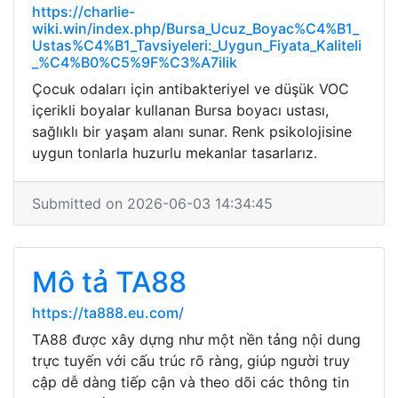
https://charlie-
wiki.win/index.php/Bursa_Ucuz_Boyac%C4%B1_
Ustas%C4%B1_Tavsiyeleri:_Uygun_Fiyata_Kaliteli
_%C4%B0%C5%9F%C3%A7ilik
Çocuk odaları için antibakteriyel ve düşük VOC
içerikli boyalar kullanan Bursa boyacı ustası,
sağlıklı bir yaşam alanı sunar. Renk psikolojisine
uygun tonlarla huzurlu mekanlar tasarlarız.
Submitted on 2026-06-03 14:34:45
Mô tả TA88
https://ta888.eu.com/
TA88 được xây dựng như một nền tảng nội dung
trực tuyến với cấu trúc rõ ràng, giúp người truy
cập dễ dàng tiếp cận và theo dõi các thông tin