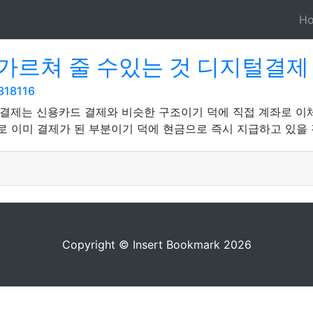
H
가르쳐 줄 수있는 것 디지털결제
318116
결제는 신용카드 결제와 비슷한 구조이기 덕에 직접 계좌로 이체가
으로 이미 결제가 된 부분이기 덕에 현금으로 즉시 지급하고 있을 
Copyright © Insert Bookmark 2026