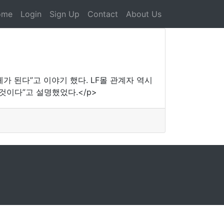
ome
Login
Sign Up
Contact
About Us
 된다”고 이야기 했다. LF몰 관계자 역시
것이다”고 설명했었다.</p>