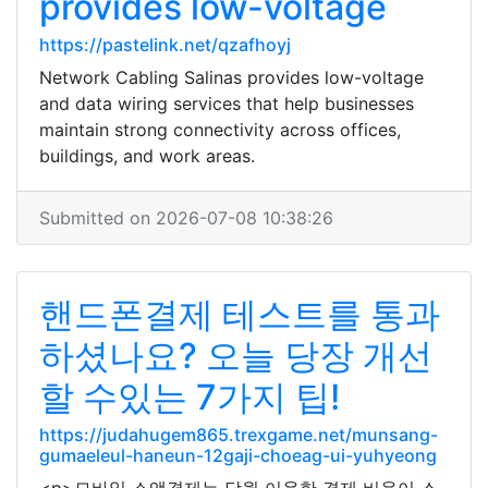
provides low-voltage
https://pastelink.net/qzafhoyj
Network Cabling Salinas provides low-voltage
and data wiring services that help businesses
maintain strong connectivity across offices,
buildings, and work areas.
Submitted on 2026-07-08 10:38:26
핸드폰결제 테스트를 통과
하셨나요? 오늘 당장 개선
할 수있는 7가지 팁!
https://judahugem865.trexgame.net/munsang-
gumaeleul-haneun-12gaji-choeag-ui-yuhyeong